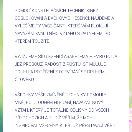
POMOCÍ KONSTELAČNÍCH TECHNIK, KINEZ.
ODBLOKOVÁNÍ A BACHOVÝCH ESENCÍ, NAJDEME A
VYLÉČÍME TY VAŠE ČÁSTI, KTERÉ VÁM BLOKUJÍ
NAVÁZÁNÍ KVALITNÍHO VZTAHU S PATNEREM, PO
KTERÉM TOUŽÍTE.
VYUŽIJEME SÍLU ESENCÍ ARARETEMA – EMBO RUDÁ
JEŽ PROBOUZÍ RADOST Z RŮSTU, STIMULUJE
TOUHU A POTĚŠENÍ Z OTEVÍRÁNÍ SE DRUHÉMU
ČLOVĚKU.
VŠECHNY VÝŠE ZMÍNĚNÉ TECHNIKY POMOHLY
MNĚ, PO DLOUHÉM HLEDÁNÍ, NAVÁZAT NOVÝ
VZTAH, KTERÝ JE TOTÁLNĚ ODLIŠNÝ OD VŠECH
PŘEDCHOZÍCH A TUDÍŽ VĚŘÍM, ŽE MOHU
INSPIROVAT VŠECHNY, KTEŘÍ UŽ PŘESTÁVAJÍ VĚŘIT.