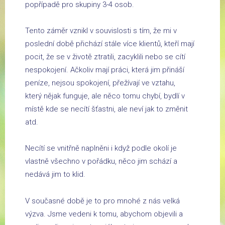
popřípadě pro skupiny 3-4 osob.
Tento záměr vznikl v souvislosti s tím, že mi v
poslední době přichází stále více klientů, kteří mají
pocit, že se v životě ztratili, zacyklili nebo se cítí
nespokojení. Ačkoliv mají práci, která jim přináší
peníze, nejsou spokojení, přežívají ve vztahu,
který nějak funguje, ale něco tomu chybí, bydlí v
místě kde se necítí šťastni, ale neví jak to změnit
atd.
Necítí se vnitřně naplněni i když podle okolí je
vlastně všechno v pořádku, něco jim schází a
nedává jim to klid.
V současné době je to pro mnohé z nás velká
výzva. Jsme vedeni k tomu, abychom objevili a