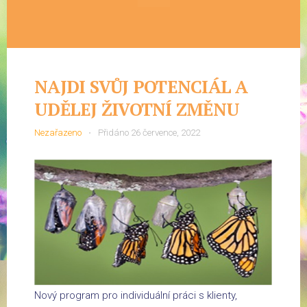
NAJDI SVŮJ POTENCIÁL A
UDĚLEJ ŽIVOTNÍ ZMĚNU
Nezařazeno
Přidáno
26 července, 2022
Nový program pro individuální práci s klienty,