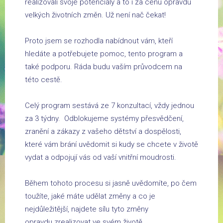
realizovali svoje potenciály a to i za cenu opravdu
velkých životních změn. Už není nač čekat!
Proto jsem se rozhodla nabídnout vám, kteří
hledáte a potřebujete pomoc, tento program a
také podporu. Ráda budu vaším průvodcem na
této cestě.
Celý program sestává ze 7 konzultací, vždy jednou
za 3 týdny. Odblokujeme systémy přesvědčení,
zranění a zákazy z vašeho dětství a dospělosti,
které vám brání uvědomit si kudy se chcete v životě
vydat a odpojují vás od vaší vnitřní moudrosti.
Během tohoto procesu si jasně uvědomíte, po čem
toužíte, jaké máte udělat změny a co je
nejdůležitější, najdete sílu tyto změny
opravdu zrealizovat ve svém životě.