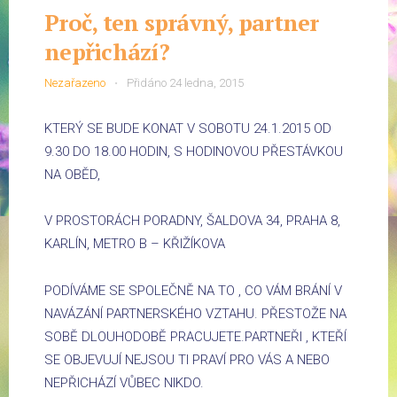
Proč, ten správný, partner
nepřichází?
Nezařazeno
Přidáno
24 ledna, 2015
KTERÝ SE BUDE KONAT V SOBOTU 24.1.2015 OD
9.30 DO 18.00 HODIN, S HODINOVOU PŘESTÁVKOU
NA OBĚD,
V PROSTORÁCH PORADNY, ŠALDOVA 34, PRAHA 8,
KARLÍN, METRO B – KŘIŽÍKOVA
PODÍVÁME SE SPOLEČNĚ NA TO , CO VÁM BRÁNÍ V
NAVÁZÁNÍ PARTNERSKÉHO VZTAHU. PŘESTOŽE NA
SOBĚ DLOUHODOBĚ PRACUJETE.PARTNEŘI , KTEŘÍ
SE OBJEVUJÍ NEJSOU TI PRAVÍ PRO VÁS A NEBO
NEPŘICHÁZÍ VŮBEC NIKDO.