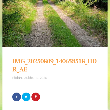
IMG_20250809_140658518_HD
R_AE
Přidáno
26 března, 2026