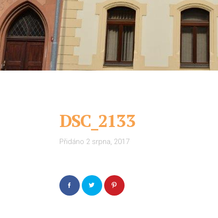
DSC_2133
Přidáno
2 srpna, 2017