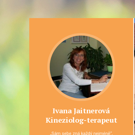
Ivana Jaitnerová
Kineziolog-terapeut
„Sám sebe zná každý nejméně“,